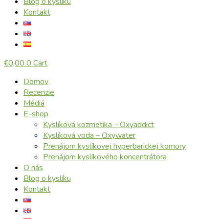
Blog o kyslíku
Kontakt
€
0,00
0
Cart
Domov
Recenzie
Médiá
E-shop
Kyslíková kozmetika – Oxyaddict
Kyslíková voda – Oxywater
Prenájom kyslíkovej hyperbarickej komory
Prenájom kyslíkového koncentrátora
O nás
Blog o kyslíku
Kontakt