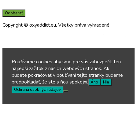
novinkách a súčasne potvrdzujem, že som si prečítal(a) a porozumel(a)
zásadám spracúvania osobných údajov prevádzkovateľom.
Odoberať
Copyright © oxyaddict.eu, Všetky práva vyhradené
Made by
Made by
Používame cookies aby sme pre vás zabezpečili ten
najlepší zážitok z našich webových stránok. Ak
budete pokračovať v používaní tejto stránky budeme
predpokladať, že ste s ňou spokojní.
Áno
Nie
Ochrana osobných údajov