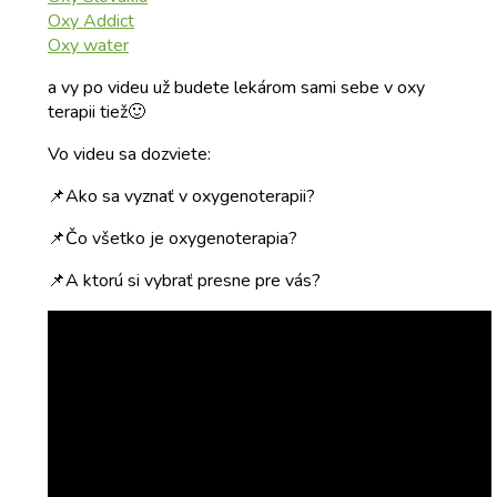
Oxy Addict
Oxy water
a vy po videu už budete lekárom sami sebe v oxy
terapii tiež🙂
Vo videu sa dozviete:
📌Ako sa vyznať v oxygenoterapii?
📌Čo všetko je oxygenoterapia?
📌A ktorú si vybrať presne pre vás?