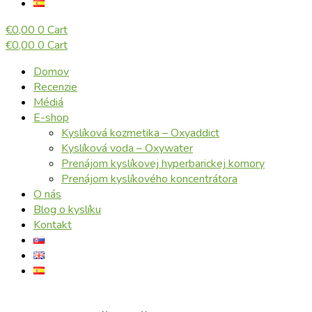
€
0,00
0
Cart
€
0,00
0
Cart
Domov
Recenzie
Médiá
E-shop
Kyslíková kozmetika – Oxyaddict
Kyslíková voda – Oxywater
Prenájom kyslíkovej hyperbarickej komory
Prenájom kyslíkového koncentrátora
O nás
Blog o kyslíku
Kontakt