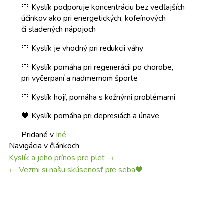
💙 Kyslík podporuje koncentráciu bez vedľajších
účinkov ako pri energetických, kofeínových
či sladených nápojoch
💙 Kyslík je vhodný pri redukcii váhy
💙 Kyslík pomáha pri regenerácii po chorobe,
pri vyčerpaní a nadmernom športe
💙 Kyslík hojí, pomáha s kožnými problémami
💙 Kyslík pomáha pri depresiách a únave
Pridané v
Iné
Navigácia v článkoch
Kyslík a jeho prínos pre pleť
→
←
Vezmi si našu skúsenosť pre seba💙