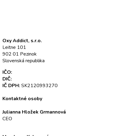
Oxy Addict, s.r.o.
Leitne 101
902 01 Pezinok
Slovenská republika
IČO:
52 345 301
DIČ:
2120993270
IČ DPH:
SK2120993270
Kontaktné osoby
Julianna Hložek Grmannová
CEO
info@oxyaddict.eu