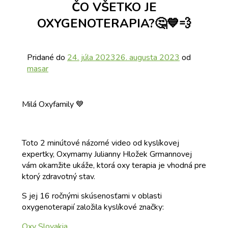
ČO VŠETKO JE
OXYGENOTERAPIA?🤔💙💨
Pridané do
24. júla 2023
26. augusta 2023
od
masar
Milá Oxyfamily 💙
Toto 2 minútové názorné video od kyslíkovej
expertky, Oxymamy Julianny Hložek Grmannovej
vám okamžite ukáže, ktorá oxy terapia je vhodná pre
ktorý zdravotný stav.
S jej 16 ročnými skúsenosťami v oblasti
oxygenoterapií založila kyslíkové značky:
Oxy Slovakia