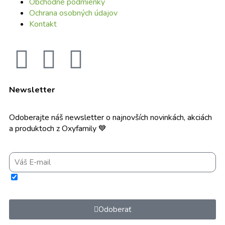
Obchodné podmienky
Ochrana osobných údajov
Kontakt
Newsletter
Odoberajte náš newsletter o najnovších novinkách, akciách
a produktoch z Oxyfamily 💙
Súhlasím s použitím e-mailu na zasielanie informácií o službách a
novinkách a súčasne potvrdzujem, že som si prečítal(a) a porozumel(a)
zásadám spracúvania osobných údajov prevádzkovateľom.
Odoberať