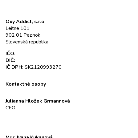
Oxy Addict, s.r.o.
Leitne 101
902 01 Pezinok
Slovenská republika
IČO:
52 345 301
DIČ:
2120993270
IČ DPH:
SK2120993270
Kontaktné osoby
Julianna Hložek Grmannová
CEO
info@oxyaddict.eu
Mgr. Ivana Kukanová