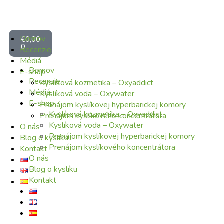
Domov
€
0,00
0
Recenzie
Médiá
Domov
E-shop
Recenzie
Kyslíková kozmetika – Oxyaddict
Médiá
Kyslíková voda – Oxywater
E-shop
Prenájom kyslíkovej hyperbarickej komory
Kyslíková kozmetika – Oxyaddict
Prenájom kyslíkového koncentrátora
Kyslíková voda – Oxywater
O nás
Prenájom kyslíkovej hyperbarickej komory
Blog o kyslíku
Prenájom kyslíkového koncentrátora
Kontakt
O nás
Blog o kyslíku
Kontakt