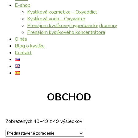
E-shop
Kyslíková kozmetika – Oxyaddict
Kyslíková voda – Oxywater
Prenájom kyslíkovej hyperbarickej komory
Prenájom kyslíkového koncentrátora
O nás
Blog o kyslíku
Kontakt
OBCHOD
Zobrazených 49–49 z 49 výsledkov