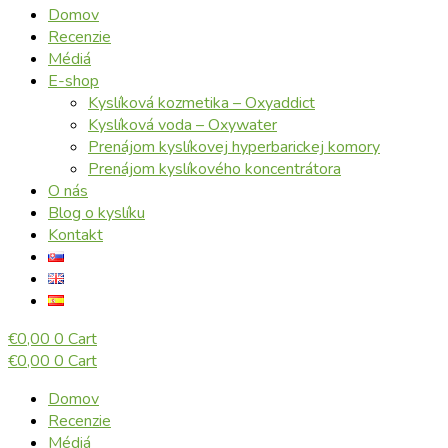
Domov
Recenzie
Médiá
E-shop
Kyslíková kozmetika – Oxyaddict
Kyslíková voda – Oxywater
Prenájom kyslíkovej hyperbarickej komory
Prenájom kyslíkového koncentrátora
O nás
Blog o kyslíku
Kontakt
€
0,00
0
Cart
€
0,00
0
Cart
Domov
Recenzie
Médiá