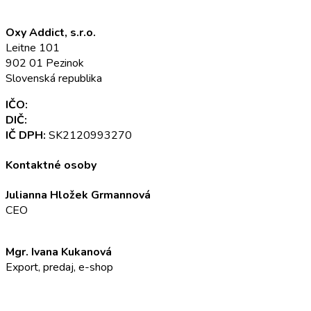
Oxy Addict, s.r.o.
Leitne 101
902 01 Pezinok
Slovenská republika
IČO:
52 345 301
DIČ:
2120993270
IČ DPH:
SK2120993270
Kontaktné osoby
Julianna Hložek Grmannová
CEO
info@oxyaddict.eu
Mgr. Ivana Kukanová
Export, predaj, e-shop
+421 911 23 23 23
info@oxyaddict.eu