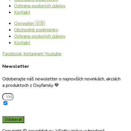
Ochrana osobných údajov
Kontakt
Oxywater 🇬🇧
Obchodné podmienky
Ochrana osobných údajov
Kontakt
Facebook
Instagram
Youtube
Newsletter
Odoberajte náš newsletter o najnovších novinkách, akciách
a produktoch z Oxyfamily 💙
Súhlasím s použitím e-mailu na zasielanie informácií o službách a
novinkách a súčasne potvrdzujem, že som si prečítal(a) a porozumel(a)
zásadám spracúvania osobných údajov prevádzkovateľom.
Odoberať