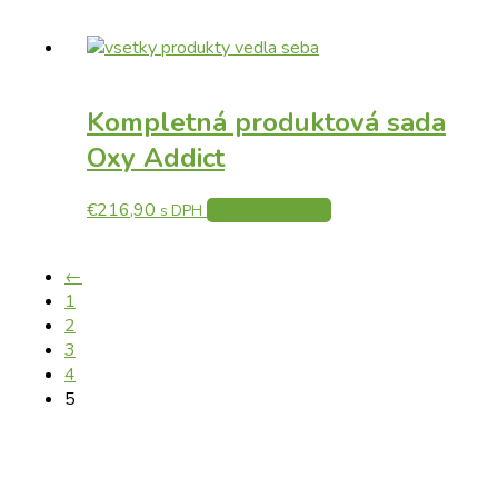
Kompletná produktová sada
Oxy Addict
€
216,90
Pridať do košíka
s DPH
←
1
2
3
4
5