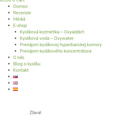
€
0,00
0
Cart
Domov
Recenzie
Médiá
E-shop
Kyslíková kozmetika – Oxyaddict
Kyslíková voda – Oxywater
Prenájom kyslíkovej hyperbarickej komory
Prenájom kyslíkového koncentrátora
O nás
Blog o kyslíku
Kontakt
Zľava!