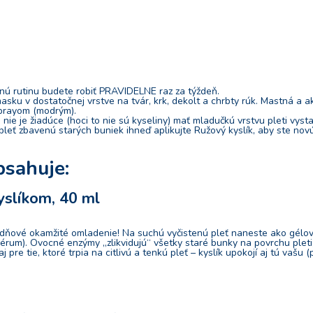
nú rutinu budete robiť PRAVIDELNE raz za týždeň.
masku v dostatočnej vrstve na tvár, krk, dekolt a chrbty rúk. Mastná a
 sprayom (modrým).
n nie je žiadúce (hoci to nie sú kyseliny) mať mladučkú vrstvu pleti vy
leť zbavenú starých buniek ihneď aplikujte Ružový kyslík, aby ste novú,
sahuje:
yslíkom, 40 ml
ždňové okamžité omladenie! Na suchú vyčistenú pleť naneste ako gélov
rum). Ovocné enzýmy „zlikvidujú“ všetky staré bunky na povrchu pleti, k
e tie, ktoré trpia na citlivú a tenkú pleť – kyslík upokojí aj tú vašu 