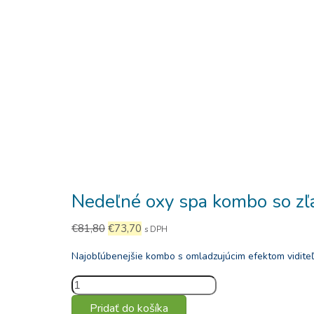
Nedeľné oxy spa kombo so zľ
Pôvodná
Aktuálna
€
81,80
€
73,70
s DPH
cena
cena
Najobľúbenejšie kombo s omladzujúcim efektom viditeľ
bola:
je:
€81,80.
€73,70.
množstvo
Nedeľné
Pridať do košíka
oxy