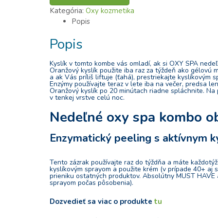
spa
Kategória:
Oxy kozmetika
kombo
Popis
so
Popis
zľavou
Kyslík v tomto kombe vás omladí, ak si OXY SPA nedeľ
Oranžový kyslík použite iba raz za týždeň ako gélovú 
a ak Vás príliš liftuje (ťahá), prestriekajte kyslíkovým
Enzýmy používajte teraz v lete iba na večer, predsa le
Oranžový kyslík po 20 minútach riadne spláchnite. Na p
v tenkej vrstve celú noc.
Nedeľné oxy spa kombo ob
Enzymatický peeling s aktívnym k
Tento zázrak používajte raz do týždňa a máte každotý
kyslíkovým sprayom a použite krém (v prípade 40+ aj sé
prieniku ostatných produktov. Absolútny MUST HAVE aj pr
sprayom počas pôsobenia).
Dozvedieť sa viac o produkte
tu