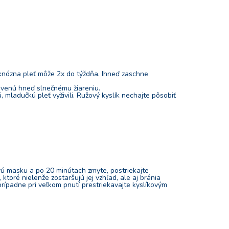
 aknózna pleť môže 2x do týždňa. Ihneď zaschne
stavenú hneď slnečnému žiareniu.
 mladučkú pleť vyživili. Ružový kyslík nechajte pôsobiť
ú masku a po 20 minútach zmyte, postriekajte
toré nielenže zostaršujú jej vzhľad, ale aj bránia
(prípadne pri veľkom pnutí prestriekavajte kyslíkovým