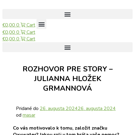
€
0,00
0
Cart
€
0,00
0
Cart
€
0,00
0
Cart
ROZHOVOR PRE STORY –
JULIANNA HLOŽEK
GRMANNOVÁ
Pridané do
26. augusta 2024
26. augusta 2024
od
masar
Co vás motivovalo k tomu, založit značku
Oxywater? Jakou roli v tom hrála vaše nemoc?