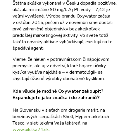
Štátna skúška vykonaná v Česku dopadla pozitívne,
ukázala minimálne 90 mg/l. Aj Ph vody – 7,43 je
veľmi vyvážené. Výroba brandu Oxywater začala
v októbri 2015, pričom už v novembri sme dostali
prvé zahraničné objednávky bez akejkoľvek
predošlej marketingovej aktivity. Vo svete totiž
takéto novinky aktívne vyhľadávajú, existujú na to
špeciálni agenti.
Vieme, že nielen v potravinárskom či nápojovom
priemysle, ale aj v odvetví, ktoré hojace účinky
kyslíka využíva najdlhšie – v dermatológii- sa
chystajú úžasné výrobky obohatené kyslíkom.
Kde všude je možné Oxywater zakoupit?
Expandujete jako značka i do zahraničí?
Na Slovensku v sieťach dm drogerie markt, na
benzínových cerpačkách Shell, Hypermarketoch
Tesco, v sieti lekární Vaša lékáreň, na
www.pilulka24.sk.