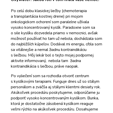
Po celú dobu klasickej liečby (chemoterapia
a transplantácia kostnej drene) pri mojom
onkologickom ochorení som paralelne užívala
vysoko koncentrovaný kyslík. Paradoxne som sa
o sile kyslíku dozvedela priamo v nemocnici, avšak
možnosť používať ho tam už nebola, dochádzala som
do najbližších kúpeľov. Dodával mi energiu, cítila som
sa vitálnejšie a nemal žiadnu kontraindikáciu
s liečbou. Môj lekár bol o tejto mojej podpornej
aktivite informovaný, nebola tam žiadna
kontraindikácia s liečbou, práve naopak.
Po vyliečení som sa rozhodla otvoriť centrum
s kyslíkovými terapiami. Funguje dnes už so stálym
personálom a zväčša aj stálymi klientmi desiaty rok.
Akúkoľvek procedúru poskytujeme, odporúčame ju
podporiť vysoko koncentrovaným kyslíkom. Bunka,
ktorá je dostatočne zásobená kyslíkom reaguje
veľmi rýchlo na akúkoľvek procedúru. Dosahujeme