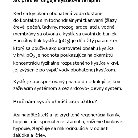
Jak přesně funguje kyslíková terapie?
Keď sa kyslíkom obohatená voda dostane
do kontaktu s mitochondriálnymi tkanivami (žľazy,
črevá, pečeň, ľadviny, mozog, srdce, atď.), vodné
membrány sa otvoria a kyslík sa uvoľní do buniek.
Parciálny tlak kyslíka (pO
) je dôležitý parameter,
2
ktorý sa používa ako ukazovateľ obsahu kyslíka
v krvi. pO
je hodnota poukazujúca na okamžitú
2
koncentráciu fyzikálne rozpusteného kyslíka v krvi,
jej zvýšenie po vypití vody obohatenej kyslíkom.
Kyslík je transportovaný priamo do cirkulujúcej krvi
zažívacím systémom a cez srdcovo- cievny systém.
Proč nám kyslík přináší tolik užitku?
Asi najdôležitelšia je zrýchlená regenerácia tkanív,
hojenie rán, spomalenie starnutia, zníženie bunkovej
hypoxie, zlepšuje sa mikrocirkulácia v oblasti
žalúdka a čriev.