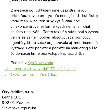
2 mesiace po vyhlásení sme už prišli s prvou
príchuťou, hlavne pre tých, čo nemajú radi chuť čistej
vody, resp. V nej ten silný kyslík cítia, hoci
v nekoncentrovanej forme kyslík nemá ani chuť,
ani farbu, ani vôňu. Tento rok už v súvislosti s výhrou
verím, že sa nám podarí absolvovať s pomocou
agentúry, ktorá súťaž organizovala aj medzinárodné
výstavy. Tieto peniaze a peniaze na marketing sú to,
čo domácej firme bez vstupu kapitálu chýba.
Pridané v
Kyslíková voda
Navigácia
Uhorková kyslíková voda?! TO snáď nie!
→
v
←
Oxywater – voda, čo dýcha…
článkoch
Oxy Addict, s.r.o.
Leitne 101
902 01 Pezinok
Slovenská republika