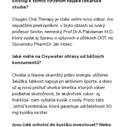
Existují k těmto tvrzením nějaké lékařské
studie?
Oxygen Oral Therapy je stále veľmi nový odbor. Asi
najväčšími priekopníkmi v tejto oblasti sú ruský
profesor Sirotin, nemecký Prof.Dr.A.Pakdaman M.D.,
ktorý vydal aj Spravu o vplyvoch a účinkoch OOT, na
Slovensku PharmDr. Ján Holec.
Jaké máte na Oxywater ohlasy od běžných
konzumentů?
Chvália si hlavne okamžitý prílev energie, utíšenie
žalúdka, ľahkosť napoja pri aktívnom športe, a dnes
už aj novú príchuť uhorka-limetka, ktorých výber
podliehal skutočnosti, že akýkoľvek cukor- aj
fruktóza- nám vytláčal kyslík z vody. Preto táto
„letná“kombinácia, ktorá garantuje udržateľnost 90
mg kyslíka na liter.
Jsou lidé ochotní do kyslíku investovat? Nebo