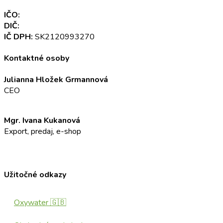
IČO:
52 345 301
DIČ:
2120993270
IČ DPH:
SK2120993270
Kontaktné osoby
Julianna Hložek Grmannová
CEO
info@oxyaddict.eu
Mgr. Ivana Kukanová
Export, predaj, e-shop
+421 911 23 23 23
info@oxyaddict.eu
Užitočné odkazy
Oxywater 🇬🇧