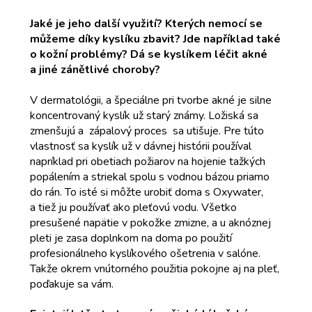
Jaké je jeho další využití? Kterých nemocí se
můžeme díky kyslíku zbavit? Jde například také
o kožní problémy? Dá se kyslíkem léčit akné
a jiné zánětlivé choroby?
V dermatológii, a špeciálne pri tvorbe akné je silne
koncentrovaný kyslík už starý známy. Ložiská sa
zmenšujú a zápalový proces sa utišuje. Pre túto
vlastnosť sa kyslík už v dávnej histórii používal
napríklad pri obetiach požiarov na hojenie tažkých
popálením a striekal spolu s vodnou bázou priamo
do rán. To isté si môžte urobiť doma s Oxywater,
a tiež ju používať ako pleťovú vodu. Všetko
presušené napätie v pokožke zmizne, a u aknóznej
pleti je zasa doplnkom na doma po použití
profesionálneho kyslíkového ošetrenia v salóne.
Takže okrem vnútorného použitia pokojne aj na pleť,
poďakuje sa vám.