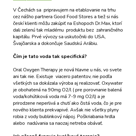
V Čechách sa pripravujem na etablovanie na trhu
cez nášho partnera Good Food Stores a tiež si nás
českí klienti môžu zakúpiť na Eshopoch Dr.Max, ktorí
dali zelenú tak mladému produktu bez zahraničného
kapitálu. Prvé vývozy sa uskutočnili do USA,
Švajčiarska a dokončuje Saudskú Arábiu.
Čím je tato voda tak specifická?
Oral Oxygen Therapy je nová hlavne u nás, vo svete
ani tak nie. Existuje viacero patentov, nie podľa
všetkých sa dokázala výroba aj realizovať. Oxywater
je obohatená na 90mg O2/l ( pre porovnanie balená
voda/kohútiková voda má 7-9 mg O2/l) a je
prirodzene neperlivá a chutí ako čistá voda, čo je pre
nového klienta prekvapivé. Avšak nie všetky plyny
robia z vody bublinkový nápoj. Poškriabania hrdla
alebo nadúvania sa naozaj netreba obávať.