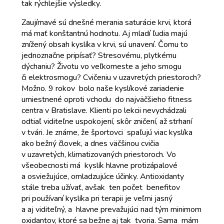
tak rýchlejšie výsledky.
Zaujímavé sú dnešné merania saturácie krvi, ktorá
má mať konštantnú hodnotu. Aj mladí ľudia majú
znížený obsah kyslíka v krvi, sú unavení. Čomu to
jednoznačne pripísať? Stresovému, plytkému
dýchaniu? Životu vo veľkomeste a jeho smogu
či elektrosmogu? Cvičeniu v uzavretých priestoroch?
Možno. 9 rokov bolo naše kyslíkové zariadenie
umiestnené oproti vchodu do najväčšieho fitness
centra v Bratislave. Klienti po lekcii nevychádzali
odtiaľ viditeľne uspokojení, skôr zničení, až strhaní
v tvári. Je známe, že športovci spaľujú viac kyslíka
ako bežný človek, a dnes väčšinou cvičia
v uzavretých, klimatizovaných priestoroch. Vo
všeobecnosti má kyslík hlavne protizápalové
a osviežujúce, omladzujúce účinky. Antioxidanty
stále treba užívať, avšak ten počet benefitov
pri používaní kyslíka pri terapii je veľmi jasný
a aj viditeľný, a hlavne prevažujúci nad tým minimom
oxidantov, ktoré sa bežne aj tak tvoria. Sama mám