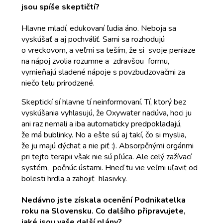
jsou spíše skeptičtí?
Hlavne mladí, edukovaní ľudia áno. Neboja sa
vyskúšať a aj pochváliť. Sami sa rozhodujú
o vreckovom, a veľmi sa teším, že si svoje peniaze
na nápoj zvolia rozumne a zdravšou formu,
vymieňajú sladené nápoje s povzbudzovačmi za
niečo telu prirodzené.
Skeptickí sí hlavne tí neinformovaní. Tí, ktorý bez
vyskúšania vyhlasujú, že Oxywater nadúva, hoci ju
ani raz nemali a iba automaticky predpokladajú,
že má bublinky. No a ešte sú aj takí, čo si myslia,
že ju majú dýchať a nie piť :). Absorpčnými orgánmi
pri tejto terapii však nie sú pľúca. Ale celý zažívací
systém, počnúc ústami. Hneď tu vie veľmi uľaviť od
bolesti hrdla a zahojiť hlasivky.
Nedávno jste získala ocenění Podnikatelka
roku na Slovensku. Co dalšího připravujete,
jaké jsou vaše další plány?