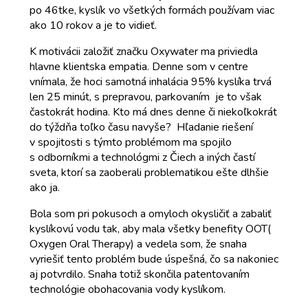
po 46tke, kyslík vo všetkých formách používam viac
ako 10 rokov a je to vidieť.
K motivácii založiť značku Oxywater ma priviedla
hlavne klientska empatia. Denne som v centre
vnímala, že hoci samotná inhalácia 95% kyslíka trvá
len 25 minút, s prepravou, parkovaním je to však
častokrát hodina. Kto má dnes denne či niekoľkokrát
do týždňa toľko času navyše? Hľadanie riešení
v spojitosti s týmto problémom ma spojilo
s odborníkmi a technológmi z Čiech a iných častí
sveta, ktorí sa zaoberali problematikou ešte dlhšie
ako ja.
Bola som pri pokusoch a omyloch okysličiť a zabaliť
kyslíkovú vodu tak, aby mala všetky benefity OOT(
Oxygen Oral Therapy) a vedela som, že snaha
vyriešiť tento problém bude úspešná, čo sa nakoniec
aj potvrdilo. Snaha totiž skončila patentovaním
technológie obohacovania vody kyslíkom.