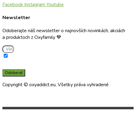
Facebook
Instagram
Youtube
Newsletter
Odoberajte náš newsletter o najnovších novinkách, akciách
a produktoch z Oxyfamily 💙
Súhlasím s použitím e-mailu na zasielanie informácií o službách a
novinkách a súčasne potvrdzujem, že som si prečítal(a) a porozumel(a)
zásadám spracúvania osobných údajov prevádzkovateľom.
Odoberať
Copyright © oxyaddict.eu, Všetky práva vyhradené
Made by
Made by
Používame cookies aby sme pre vás zabezpečili ten
najlepší zážitok z našich webových stránok. Ak
budete pokračovať v používaní tejto stránky budeme