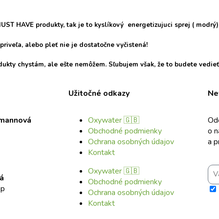
UST HAVE produkty, tak je to kyslíkový energetizujuci sprej ( modrý)
riveľa, alebo pleť nie je dostatočne vyčistená!
ukty chystám, ale ešte nemôžem. Sľubujem však, že to budete vedieť 
Užitočné odkazy
Ne
rmannová
Oxywater 🇬🇧
Odo
Obchodné podmienky
o n
Ochrana osobných údajov
a p
Kontakt
Oxywater 🇬🇧
á
Obchodné podmienky
op
Ochrana osobných údajov
3
zas
Kontakt
súč
por