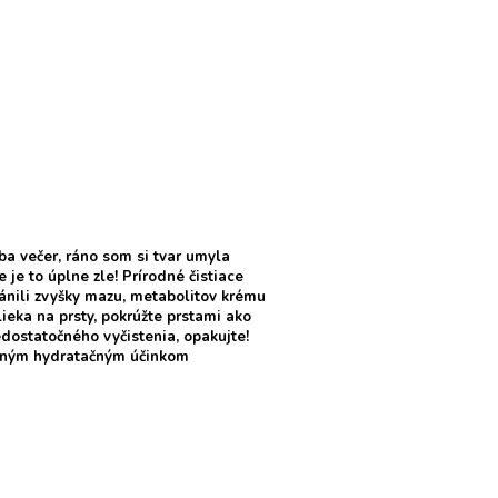
ba večer, ráno som si tvar umyla
je to úplne zle! Prírodné čistiace
tránili zvyšky mazu, metabolitov krému
ieka na prsty, pokrúžte prstami ako
dostatočného vyčistenia, opakujte!
eľným hydratačným účinkom