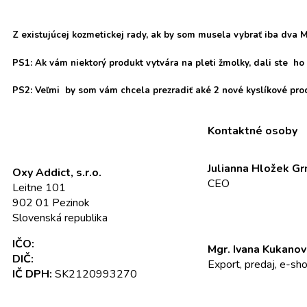
Z existujúcej kozmetickej rady, ak by som musela vybrať iba dva M
PS1:
Ak vám niektorý produkt vytvára na pleti žmolky, dali ste ho p
PS2:
Veľmi by som vám chcela prezradiť aké 2 nové kyslíkové prod
Kontaktné osoby
Julianna Hložek G
Oxy Addict, s.r.o.
CEO
Leitne 101
info@oxyaddict.eu
902 01 Pezinok
Slovenská republika
IČO:
52 345 301
Mgr. Ivana Kukanov
DIČ:
2120993270
Export, predaj, e-sh
IČ DPH:
SK2120993270
+421 911 23 23 2
info@oxyaddict.eu