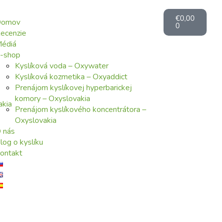
€
0,00
Domov
0
ecenzie
édiá
-shop
Kyslíková voda – Oxywater
Kyslíková kozmetika – Oxyaddict
Prenájom kyslíkovej hyperbarickej
komory – Oxyslovakia
akia
Prenájom kyslíkového koncentrátora –
Oxyslovakia
 nás
log o kyslíku
ontakt