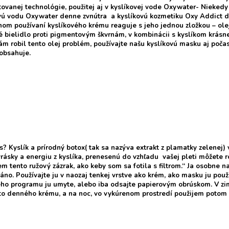
tovanej technológie, použitej aj v kyslíkovej vode Oxywater- Niekedy
vú vodu Oxywater denne zvnútra a kyslíkovú kozmetiku Oxy Addict 
nom používaní kyslíkového krému reaguje s jeho jednou zložkou – ole
é bielidlo proti pigmentovým škvrnám, v kombinácii s kyslíkom krásne
ám robil tento olej problém, používajte našu kyslíkovú masku aj počas
eobsahuje.
is? Kyslík a prírodný botox( tak sa nazýva extrakt z plamatky zelenej)
rásky a energiu z kyslíka, prenesenú do vzhľadu vašej pleti môžete 
iem tento ružový zázrak, ako keby som sa fotila s filtrom.“ Ja osobne 
áno. Používajte ju v naozaj tenkej vrstve ako krém, ako masku ju použi
eho programu ju umyte, alebo iba odsajte papierovým obrúskom. V z
o denného krému, a na noc, vo vykúrenom prostredí použijem potom 