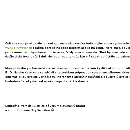
Odkedy som pred 14-timi rokmi spoznala silu kyslíka bolo mojim snom vytvorenie ky
www.oxywater.sk
) začala som sa na seba pozerať aj ako na ženu, ktorá chce, aby 
profesionálneho kyslíkového ošetrenia. Vždy som si vravela: “Kiež by sme toto mo
ďalšie efekt trvá iba 2-3 dni. Nehovoriac o tom, že kto má čas chodiť stále do sal
Moje predstavy o kozmetike s rovnako silnou koncentráciou kyslíka ako pri použití 
PhD. Najviac času sme sa zdržali s technickou prípravou- správnym výberom airles
oklamať silou kyslíka v značkách, ktoré tento atribút nespĺňajú a používajú kyslí
hydratovať a okysličovať aj vás, moja drahá Oxyfamily.
Skutočne vám ďakujem za dôveru v slovenský brand
a spolu budeme OxyGeniálne 🙂