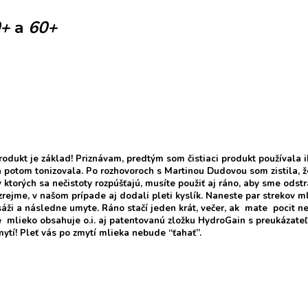
0+
a
60+
rodukt je základ! Priznávam, predtým som čistiaci produkt používala i
 potom tonizovala. Po rozhovoroch s Martinou Dudovou som zistila, že 
 v ktorých sa nečistoty rozpúšťajú, musíte použiť aj ráno, aby sme ods
rejme, v našom prípade aj dodali pleti kyslík. Naneste par strekov ml
áži a následne umyte. Ráno stačí jeden krát, večer, ak mate pocit ne
e mlieko obsahuje o.i. aj patentovanú zložku HydroGain s preukázat
mytí! Pleť vás po zmytí mlieka nebude “ťahať”.