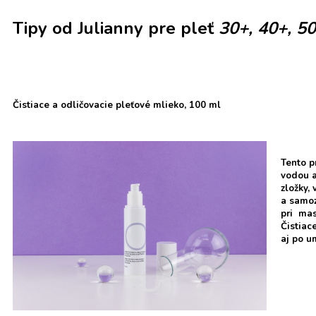
Tipy od Julianny pre pleť
30+, 40+, 5
Čistiace a odličovacie pleťové mlieko, 100 ml
Tento p
vodou a
zložky,
a samoz
pri mas
Čistiac
aj po u