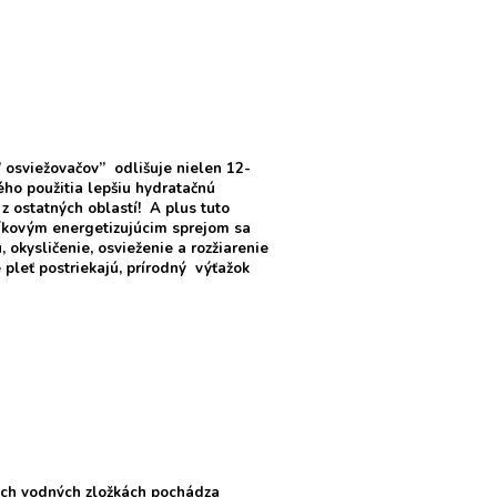
” osviežovačov” odlišuje nielen 12-
ého použitia lepšiu hydratačnú
 ostatných oblastí! A plus tuto
slíkovým energetizujúcim sprejom sa
, okysličenie, osvieženie a rozžiarenie
e pleť postriekajú, prírodný výťažok
ných vodných zložkách pochádza