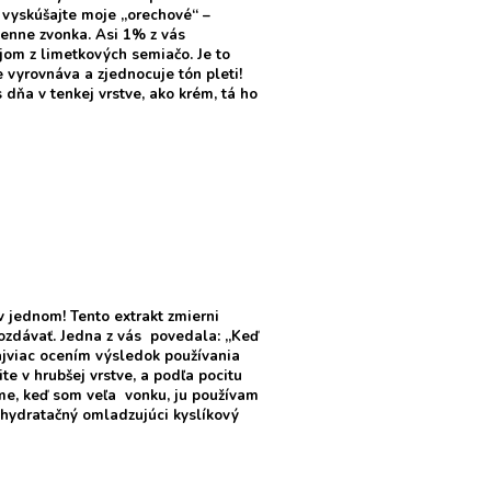
 vyskúšajte moje „orechové“ –
denne zvonka. Asi 1% z vás
jom z limetkových semiačo. Je to
 vyrovnáva a zjednocuje tón pleti!
 dňa v tenkej vrstve, ako krém, tá ho
 v jednom! Tento extrakt zmierni
rozdávať. Jedna z vás povedala: „Keď
najviac ocením výsledok používania
te v hrubšej vrstve, a podľa pocitu
ime, keď som veľa vonku, ju používam
hydratačný omladzujúci kyslíkový