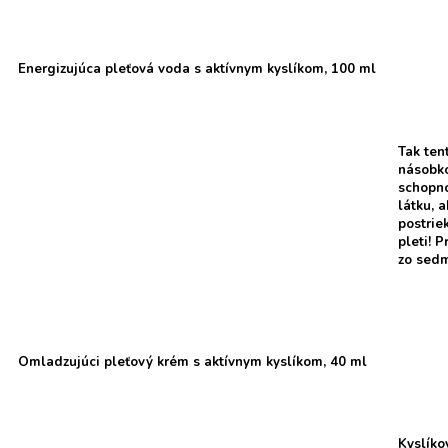
Energizujúca pleťová voda s aktívnym kyslíkom, 100 ml
Tak ten
násobko
schopno
látku, 
postrie
pleti! 
zo sedm
Omladzujúci pleťový krém s aktívnym kyslíkom, 40 ml
Kyslíko