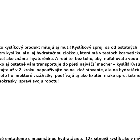
to kyslíkový produkt milujú aj muži! Kyslíkový sprej sa od ostatných 
m kyslíka, ale aj hydratačnou zložkou, ktorá má v testoch kozmetick
sť ako známa hyalurónka. A robí to bez toho, aby naťahovala vodu z
ako aj ostatné vám transportuje do pleti najväčší macher – kyslík! Ky
kajte až v 2. kroku, nepoužívajte ho na dočisťovanie, ale na hydratáciu
Preto ho niektoré vizážistky používajú aj ako fixatér make up-u, šetrn
okrásky spraví svoju robotu!
vé omladenie s maximálnou hydratáciou. 12x silnejší kyslík ako v i