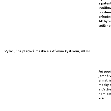
z paten
kyslíko
pri den
prírodn
Ak by v
totiž n
Vyživujúca pleťová maska s aktívnym kyslíkom, 40 ml
Jej pop
jemné v
si natr
masky r
a ďalši
namiest
krém.