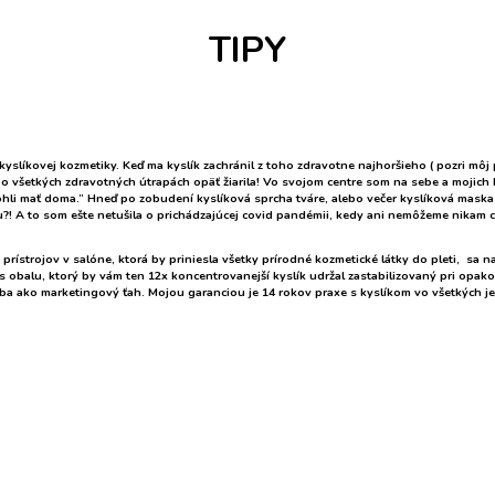
TIPY
slíkovej kozmetiky. Keď ma kyslík zachránil z toho zdravotne najhoršieho ( pozri môj
po všetkých zdravotných útrapách opäť žiarila! Vo svojom centre som na sebe a mojich 
hli mať doma.” Hneď po zobudení kyslíková sprcha tváre, alebo večer kyslíková maska.
ónu?! A to som ešte netušila o prichádzajúcej covid pandémii, kedy ani nemôžeme nikam c
prístrojov v salóne, ktorá by priniesla všetky prírodné kozmetické látky do pleti, sa 
s obalu, ktorý by vám ten 12x koncentrovanejší kyslík udržal zastabilizovaný pri opa
k iba ako marketingový ťah. Mojou garanciou je 14 rokov praxe s kyslíkom vo všetkých 