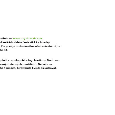
 príbeh na
www.oxyslovakia.com
,
klientkách videla fantastické výsledky
 Po prvé je profesionálne ošetrenie drahé, za
hodiť.
naplnili v spolupráci s Ing. Martinou Dudovou
kovaných denných použitiach. Nedajte sa
jeho formách. Teraz bude kyslík omladzovať,