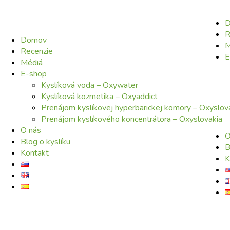
R
Domov
M
Recenzie
E
Médiá
E-shop
Kyslíková voda – Oxywater
Kyslíková kozmetika – Oxyaddict
Prenájom kyslíkovej hyperbarickej komory – Oxyslov
Prenájom kyslíkového koncentrátora – Oxyslovakia
O nás
O
Blog o kyslíku
B
Kontakt
K