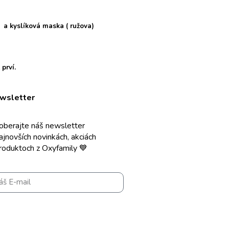
 a kyslíková maska ( ružova)
prví.
wsletter
berajte náš newsletter
ajnovších novinkách, akciách
roduktoch z Oxyfamily 💙
Súhlasím s použitím e-mailu na
ielanie informácií o službách a novinkách a
asne potvrdzujem, že som si prečítal(a) a
ozumel(a) zásadám spracúvania