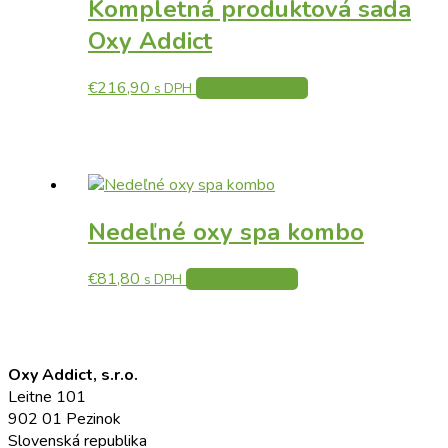
Kompletná produktová sada
Oxy Addict
€
216,90
Pridať do košíka
s DPH
Nedeľné oxy spa kombo
€
81,80
Pridať do košíka
s DPH
Oxy Addict, s.r.o.
Leitne 101
902 01 Pezinok
Slovenská republika