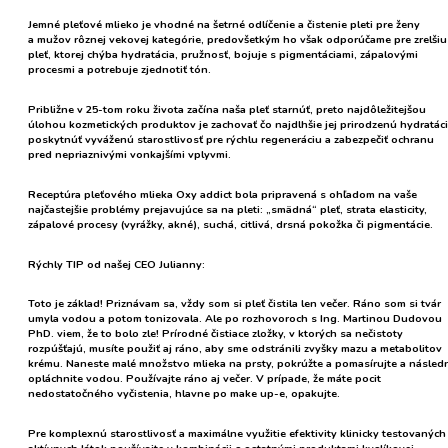
Jemné pleťové mlieko
je vhodné na šetrné odlíčenie a čistenie pleti pre ženy
a mužov rôznej vekovej kategórie, predovšetkým ho však odporúčame pre zrelšiu
pleť, ktorej chýba hydratácia, pružnosť, bojuje s pigmentáciami, zápalovými
procesmi a potrebuje zjednotiť tón.
Približne v 25-tom roku života začína naša pleť starnúť, preto najdôležitejšou
úlohou kozmetických produktov je
zachovať čo najdlhšie jej prirodzenú hydratác
poskytnúť
vyváženú starostlivosť
pre rýchlu regeneráciu a zabezpečiť
ochranu
pred nepriaznivými vonkajšími vplyvmi
.
Receptúra pleťového mlieka Oxy addict bola pripravená s ohľadom na vaše
najčastejšie problémy prejavujúce sa na pleti: „smädná“ pleť, strata elasticity,
zápalové procesy (vyrážky, akné), suchá, citlivá, drsná pokožka či pigmentácie.
Rýchly TIP od našej CEO Julianny:
Toto je základ! Priznávam sa, vždy som si pleť čistila len večer. Ráno som si tvár
umyla vodou a potom tonizovala. Ale po rozhovoroch s Ing. Martinou Dudovou
PhD. viem, že to bolo zle! Prírodné čistiace zložky, v ktorých sa nečistoty
rozpúšťajú, musíte použiť aj ráno, aby sme odstránili zvyšky mazu a metabolitov
krému. Naneste malé množstvo mlieka na prsty, pokrúžte a pomasírujte a násled
opláchnite vodou. Používajte ráno aj večer. V prípade, že máte pocit
nedostatočného vyčistenia, hlavne po make up-e, opakujte.
Pre komplexnú starostlivosť a maximálne využitie efektivity klinicky testovaných