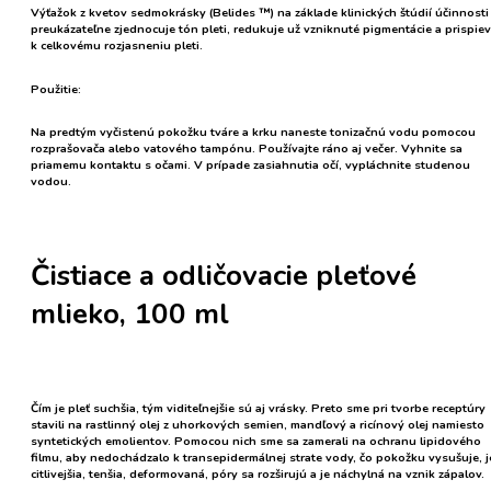
Výťažok z
kvetov sedmokrásky
(Belides ™) na základe klinických štúdií účinnosti
preukázateľne zjednocuje tón pleti, redukuje už vzniknuté pigmentácie a prispie
k celkovému rozjasneniu pleti.
Použitie:
Na predtým vyčistenú pokožku tváre a krku naneste tonizačnú vodu pomocou
rozprašovača alebo vatového tampónu. Používajte ráno aj večer. Vyhnite sa
priamemu kontaktu s očami. V prípade zasiahnutia očí, vypláchnite studenou
vodou.
Čistiace a odličovacie pleťové
mlieko, 100 ml
Čím je pleť suchšia, tým viditeľnejšie sú aj vrásky. Preto sme pri tvorbe receptúry
stavili na rastlinný olej z uhorkových semien, mandľový a ricínový olej namiesto
syntetických emolientov. Pomocou nich sme sa zamerali na ochranu lipidového
filmu, aby nedochádzalo k transepidermálnej strate vody, čo pokožku vysušuje, j
citlivejšia, tenšia, deformovaná, póry sa rozširujú a je náchylná na vznik zápalov.