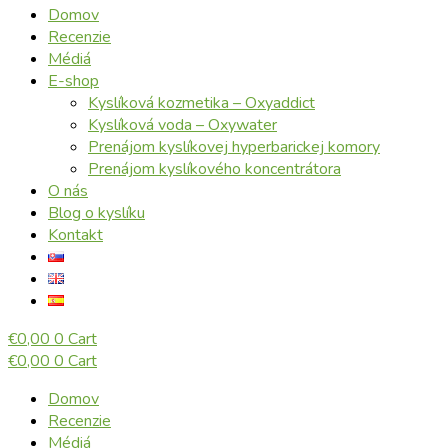
Domov
Recenzie
Médiá
E-shop
Kyslíková kozmetika – Oxyaddict
Kyslíková voda – Oxywater
Prenájom kyslíkovej hyperbarickej komory
Prenájom kyslíkového koncentrátora
O nás
Blog o kyslíku
Kontakt
€
0,00
0
Cart
€
0,00
0
Cart
Domov
Recenzie
Médiá