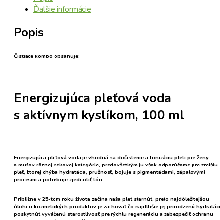
Ďalšie informácie
Popis
Čistiace kombo obsahuje:
Energizujúca pleťová voda
s aktívnym kyslíkom, 100 ml
Energizujúca pleťová voda je vhodná na dočistenie a tonizáciu pleti pre ženy
a mužov rôznej vekovej kategórie, predovšetkým ju však odporúčame pre zrelšiu
pleť, ktorej chýba hydratácia, pružnosť, bojuje s pigmentáciami, zápalovými
procesmi a potrebuje zjednotiť tón.
Približne v 25-tom roku života začína naša pleť starnúť, preto najdôležitejšou
úlohou kozmetických produktov je
zachovať čo najdlhšie jej prirodzenú hydratác
poskytnúť
vyváženú starostlivosť
pre rýchlu regeneráciu a zabezpečiť
ochranu