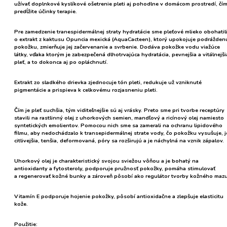
užívať doplnkové kyslíkové ošetrenie pleti aj pohodlne v domácom prostredí, čí
predĺžite účinky terapie.
Pre zamedzenie tranespidermálnej straty hydratácie sme pleťové mlieko obohatil
o
extrakt z kaktusu Opuncia mexická
(AquaCacteen), ktorý upokojuje podrážden
pokožku, zmierňuje jej začervenanie a svrbenie. Dodáva pokožke vodu viažúce
látky, vďaka ktorým je zabezpečená dlhotrvajúca hydratácia, pevnejšia a vitálnejši
pleť, a to dokonca aj po opláchnutí.
Extrakt zo sladkého drievka
zjednocuje tón pleti, redukuje už vzniknuté
pigmentácie a prispieva k celkovému rozjasneniu pleti.
Čím je pleť suchšia, tým viditeľnejšie sú aj vrásky. Preto sme pri tvorbe receptúry
stavili na rastlinný olej z uhorkových semien, mandľový a ricínový olej namiesto
syntetických emolientov. Pomocou nich sme sa zamerali na ochranu lipidového
filmu, aby nedochádzalo k transepidermálnej strate vody, čo pokožku vysušuje, j
citlivejšia, tenšia, deformovaná, póry sa rozširujú a je náchylná na vznik zápalov.
Uhorkový olej
je charakteristický svojou sviežou vôňou a je bohatý na
antioxidanty a fytosteroly, podporuje pružnosť pokožky, pomáha stimulovať
a regenerovať kožné bunky a zároveň pôsobí ako regulátor tvorby kožného mazu
Vitamín E
podporuje hojenie pokožky, pôsobí antioxidačne a zlepšuje elasticitu
kože.
Použitie: