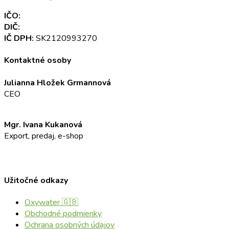
IČO:
52 345 301
DIČ:
2120993270
IČ DPH:
SK2120993270
Kontaktné osoby
Julianna Hložek Grmannová
CEO
info@oxyaddict.eu
Mgr. Ivana Kukanová
Export, predaj, e-shop
+421 911 23 23 23
info@oxyaddict.eu
Užitočné odkazy
Oxywater 🇬🇧
Obchodné podmienky
Ochrana osobných údajov