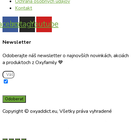
Ochrana osobných údajov
Kontakt
acebook
Instagram
Youtube
Newsletter
Odoberajte náš newsletter o najnovších novinkách, akciách
a produktoch z Oxyfamily 💙
Súhlasím s použitím e-mailu na zasielanie informácií o službách a
novinkách a súčasne potvrdzujem, že som si prečítal(a) a porozumel(a)
zásadám spracúvania osobných údajov prevádzkovateľom.
Odoberať
Copyright © oxyaddict.eu, Všetky práva vyhradené
Made by
Made by