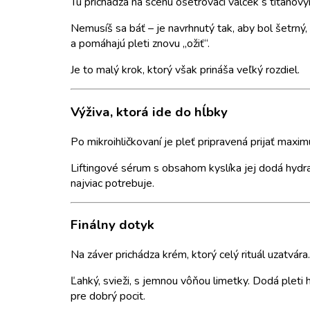
Tu prichádza na scénu ošetrovací valček s titanovým
Nemusíš sa báť – je navrhnutý tak, aby bol šetrný
a pomáhajú pleti znovu „ožiť“.
Je to malý krok, ktorý však prináša veľký rozdiel.
Výživa, ktorá ide do hĺbky
Po mikroihličkovaní je pleť pripravená prijať maxim
Liftingové sérum s obsahom kyslíka jej dodá hydra
najviac potrebuje.
Finálny dotyk
Na záver prichádza krém, ktorý celý rituál uzatvára.
Ľahký, svieži, s jemnou vôňou limetky. Dodá pleti 
pre dobrý pocit.