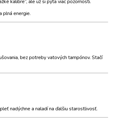
ké kalibre“, ale už si pýta viac pozornosti.
a plná energie.
ysušovania, bez potreby vatových tampónov. Stačí
 pleť nadýchne a naladí na ďalšiu starostlivosť.