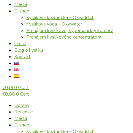
Médiá
E-shop
Kyslíková kozmetika – Oxyaddict
Kyslíková voda – Oxywater
Prenájom kyslíkovej hyperbarickej komory
Prenájom kyslíkového koncentrátora
O nás
Blog o kyslíku
Kontakt
€
0,00
0
Cart
€
0,00
0
Cart
Domov
Recenzie
Médiá
E-shop
Kyslíková kozmetika – Oxyaddict