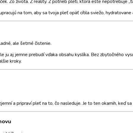
. Zo života. Z reality. Z potrieb pleti, ktorá ešte nepotrebuje „ťaž
pracujú na tom, aby sa tvoja pleť opäť cítila sviežo, hydratovane 
adné, ale šetrné čistenie.
t, ale ju aj jemne prebudí vďaka obsahu kyslíka. Bez zbytočného v
lšie kroky.
jemní a pripraví pleť na to, čo nasleduje. Je to ten okamih, keď sa
bnovu