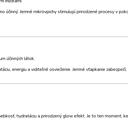
i ihličkami.
, no účinný. Jemné mikrovpichy stimulujú prirodzené procesy v pok
um účinných látok.
táciu, energiu a viditeľné osvieženie. Jemné vťapkanie zabezpečí
hebkosť, hydratáciu a prirodzený glow efekt. Je to ten moment, ke