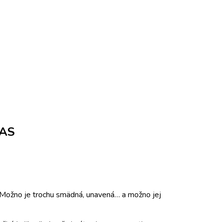
LAS
u? Možno je trochu smädná, unavená… a možno jej