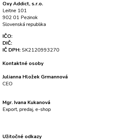
Oxy Addict, s.r.o.
Leitne 101
902 01 Pezinok
Slovenská republika
IČO:
52 345 301
DIČ:
2120993270
IČ DPH:
SK2120993270
Kontaktné osoby
Julianna Hložek Grmannová
CEO
info@oxyaddict.eu
Mgr. Ivana Kukanová
Export, predaj, e-shop
+421 911 23 23 23
info@oxyaddict.eu
Užitočné odkazy