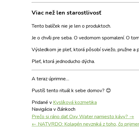
Viac než len starostlivosť
Tento balíček nie je len o produktoch.
Je o chvíli pre seba. O vedomom spomalení. O tom, 
Výsledkom je pleť, ktorá pôsobí sviežo, pružne a 
Pleť, ktorá jednoducho dýcha.
A teraz úprimne…
Pustíš tento rituál k sebe domov? 😊
Pridané v
Kyslíková kozmetika
Navigácia v článkoch
Prečo si ráno dať Oxy Water namiesto kávy?
→
←
NATVRDO: Kolagén nevzniká z toho, čo prijm