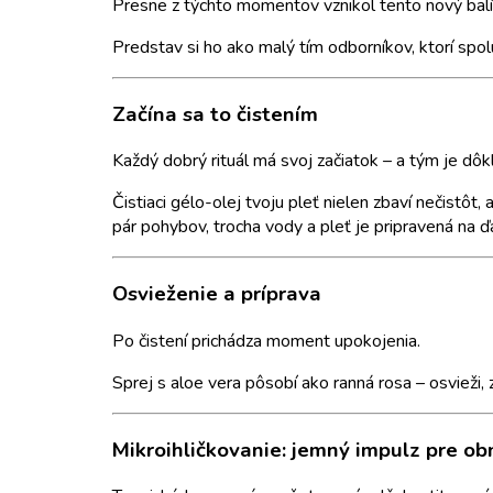
Presne z týchto momentov vznikol tento nový balíček
Predstav si ho ako malý tím odborníkov, ktorí spolu
Začína sa to čistením
Každý dobrý rituál má svoj začiatok – a tým je dôkl
Čistiaci gélo-olej tvoju pleť nielen zbaví nečistô
pár pohybov, trocha vody a pleť je pripravená na ďa
Osvieženie a príprava
Po čistení prichádza moment upokojenia.
Sprej s aloe vera pôsobí ako ranná rosa – osvieži, z
Mikroihličkovanie: jemný impulz pre o