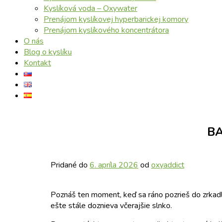
Kyslíková voda – Oxywater
Prenájom kyslíkovej hyperbarickej komory
Prenájom kyslíkového koncentrátora
O nás
Blog o kyslíku
Kontakt
BA
Pridané do
6. apríla 2026
od
oxyaddict
Poznáš ten moment, keď sa ráno pozrieš do zrkadla
ešte stále doznieva včerajšie slnko.