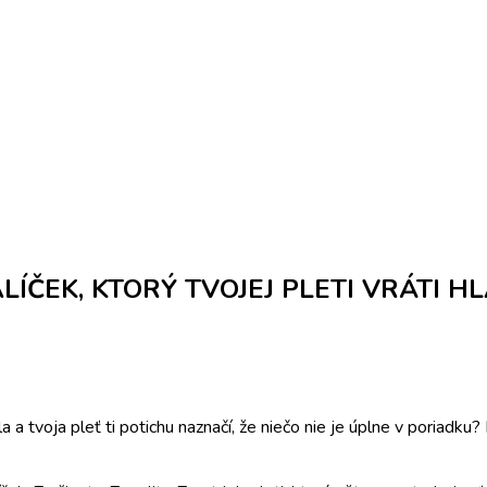
LÍČEK, KTORÝ TVOJEJ PLETI VRÁTI H
 a tvoja pleť ti potichu naznačí, že niečo nie je úplne v poriadk